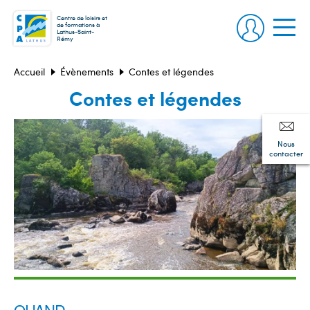
Centre de loisirs et
de formations à
Lathus-Saint-
Rémy
Accueil
Évènements
Contes et légendes
Contes et légendes
Nous
contacter
QUAND